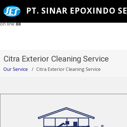
PT. SINAR EPOXINDO SE
Warning
: Undefined array key 1 in
/home/u625504157/domains/epoxindo.co.id/public_html
on line
88
Citra Exterior Cleaning Service
Our Service
Citra Exterior Cleaning Service